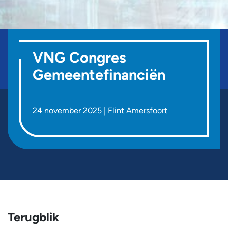
VNG Congres
Gemeentefinanciën
24 november 2025 | Flint Amersfoort
Terugblik