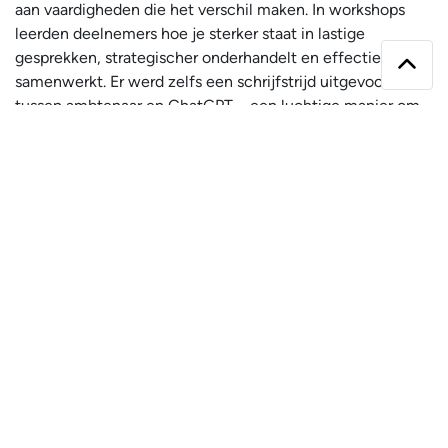
aan vaardigheden die het verschil maken. In workshops
leerden deelnemers hoe je sterker staat in lastige
gesprekken, strategischer onderhandelt en effectiever
samenwerkt. Er werd zelfs een schrijfstrijd uitgevochten
naar boven
tussen ambtenaar en ChatGPT – een luchtige manier om
stil te staan bij de kracht van taal.
Tussen de sessies door werd volop genetwerkt. De
ontmoetingen tijdens de pauzes en het
netwerkprogramma zorgden voor nieuwe ideeën en
waardevolle contacten. We kijken terug op een energieke
en inspirerende dag. Dank aan alle sprekers, deelnemers en
organisaties die dit mogelijk maakten.